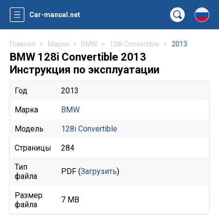
Car-manual.net
Главная
Марки
BMW
128i Convertible
2013
BMW 128i Convertible 2013
Инструкция по эксплуатации
Год
2013
Марка
BMW
Модель
128i Convertible
Страницы
284
Тип
PDF (
Загрузить
)
файла
Размер
7 MB
файла