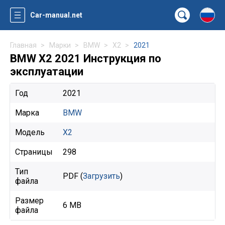
Car-manual.net
Главная
Марки
BMW
X2
2021
BMW X2 2021 Инструкция по
эксплуатации
Год
2021
Марка
BMW
Модель
X2
Страницы
298
Тип
PDF (
Загрузить
)
файла
Размер
6 MB
файла