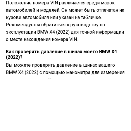
Положение номера VIN различается среди марок
автомобилей и моделей. Он может быть отпечатан на
кузове автомобиля или указан на табличке.
Рекомендуется обратиться к руководству по
эксплуатации BMW X4 (2022) для точной информации
о месте нахождения номера VIN.
Как проверить давление в шинах моего BMW X4
(2022)?
Вы можете проверить давление в шинах вашего
BMW X4 (2022) с помощью манометра для измерения
давления в шинах. Рекомендуемое давление в
шинах обычно указано на наклейке внутри двери
водителя или в руководстве владельца.
Какое масло нужно моему BMW X4?
Тип масла, необходимого вашему BMW X4, зависит от
типа двигателя. Обратитесь к руководству владельца
для рекомендуемой вязкости и спецификации масла.