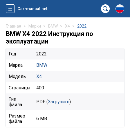
Car-manual.net
Главная
Марки
BMW
X4
2022
BMW X4 2022 Инструкция по
эксплуатации
Год
2022
Марка
BMW
Модель
X4
Страницы
400
Тип
PDF (
Загрузить
)
файла
Размер
6 MB
файла