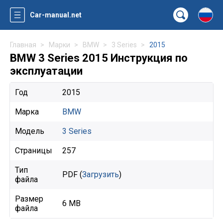
Car-manual.net
Главная
Марки
BMW
3 Series
2015
BMW 3 Series 2015 Инструкция по
эксплуатации
Год
2015
Марка
BMW
Модель
3 Series
Страницы
257
Тип
PDF (
Загрузить
)
файла
Размер
6 MB
файла