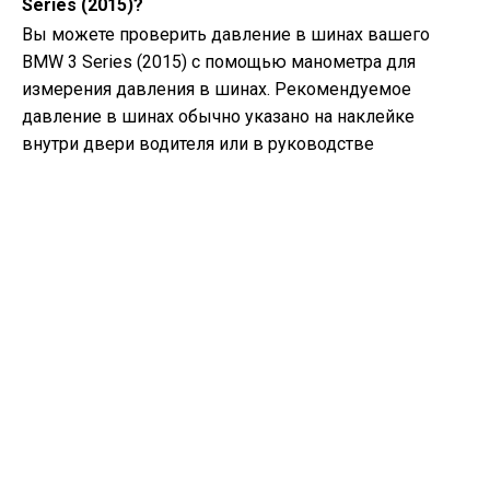
Series (2015)?
Вы можете проверить давление в шинах вашего
BMW 3 Series (2015) с помощью манометра для
измерения давления в шинах. Рекомендуемое
давление в шинах обычно указано на наклейке
внутри двери водителя или в руководстве
владельца.
Какое масло нужно моему BMW 3 Series?
Тип масла, необходимого вашему BMW 3 Series,
зависит от типа двигателя. Обратитесь к руководству
владельца для рекомендуемой вязкости и
спецификации масла.
Что такое номер VIN?
Номер VIN, также известный как
идентификационный номер автомобиля, служит
уникальным идентификатором для каждого
автомобиля. Для точного местоположения номера