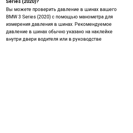
Series (2020)?
Вы можете проверить давление в шинах вашего
BMW 3 Series (2020) с помощью манометра для
измерения давления в шинах. Рекомендуемое
давление в шинах обычно указано на наклейке
внутри двери водителя или в руководстве
владельца.
Какое масло нужно моему BMW 3 Series?
Тип масла, необходимого вашему BMW 3 Series,
зависит от типа двигателя. Обратитесь к руководству
владельца для рекомендуемой вязкости и
спецификации масла.
Что такое номер VIN?
Номер VIN, также известный как
идентификационный номер автомобиля, служит
уникальным идентификатором для каждого
автомобиля. Для точного местоположения номера