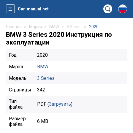
Car-manual.net
Главная
Марки
BMW
3 Series
2020
BMW 3 Series 2020 Инструкция по
эксплуатации
Год
2020
Марка
BMW
Модель
3 Series
Страницы
342
Тип
PDF (
Загрузить
)
файла
Размер
6 MB
файла