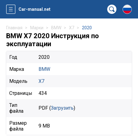
Car-manual.net
Главная
Марки
BMW
X7
2020
BMW X7 2020 Инструкция по
эксплуатации
Год
2020
Марка
BMW
Модель
X7
Страницы
434
Тип
PDF (
Загрузить
)
файла
Размер
9 MB
файла