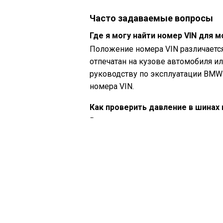
Часто задаваемые вопросы
Где я могу найти номер VIN для 
Положение номера VIN различаетс
отпечатан на кузове автомобиля ил
руководству по эксплуатации BMW 
номера VIN.
Как проверить давление в шинах
Вы можете проверить давление в 
измерения давления в шинах. Рек
наклейке внутри двери водителя и
Какое масло нужно моему BMW X
Тип масла, необходимого вашему BM
руководству владельца для реком
Что такое номер VIN?