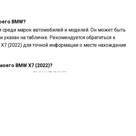
моего BMW?
я среди марок автомобилей и моделей. Он может быть
и указан на табличке. Рекомендуется обратиться к
X7 (2022) для точной информации о месте нахождения
 моего BMW X7 (2022)?
шинах вашего BMW X7 (2022) с помощью манометра для
омендуемое давление в шинах обычно указано на
ли в руководстве владельца.
7?
W X7, зависит от типа двигателя. Обратитесь к
ендуемой вязкости и спецификации масла.